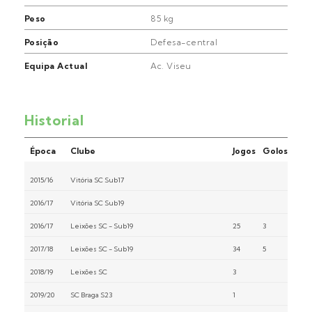
Peso
85 kg
Posição
Defesa-central
Equipa Actual
Ac. Viseu
Historial
Época
Clube
Jogos
Golos
2015/16
Vitória SC Sub17
2016/17
Vitória SC Sub19
2016/17
Leixões SC - Sub19
25
3
2017/18
Leixões SC - Sub19
34
5
2018/19
Leixões SC
3
2019/20
SC Braga S23
1