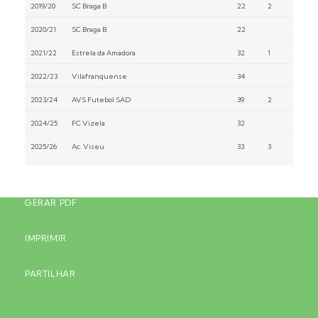
2019/20
SC Braga B
22
2
2020/21
SC Braga B
22
2021/22
Estrela da Amadora
32
1
2022/23
Vilafranquense
34
2023/24
AVS Futebol SAD
39
2
2024/25
FC Vizela
32
2025/26
Ac. Viseu
33
3
GERAR PDF
IMPRIMIR
PARTILHAR