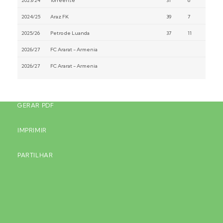
2023/24
Torreense
31
6
2024/25
Araz FK
39
7
2025/26
Petro de Luanda
37
11
2026/27
FC Ararat - Armenia
2026/27
FC Ararat - Armenia
GERAR PDF
IMPRIMIR
PARTILHAR