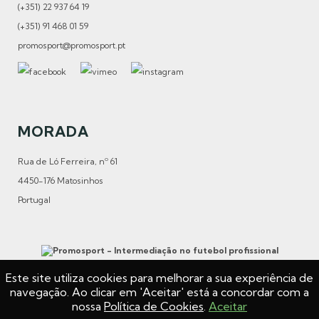
(+351) 22 937 64 19
(+351) 91 468 01 59
promosport@promosport.pt
MORADA
Rua de Ló Ferreira, nº 61
4450-176 Matosinhos
Portugal
Este site utiliza cookies para melhorar a sua experiência de
navegação. Ao clicar em 'Aceitar' está a concordar com a
Web Design
Lyft
Development
Webprodz
nossa
Política de Cookies
.
Aceitar