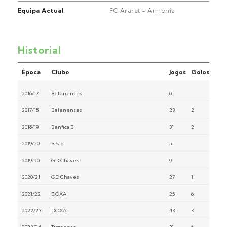
Equipa Actual
FC Ararat - Armenia
Historial
Época
Clube
Jogos
Golos
2016/17
Belenenses
8
2017/18
Belenenses
23
2
2018/19
Benfica B
31
2
2019/20
B Sad
5
2019/20
GD Chaves
9
2020/21
GD Chaves
27
1
2021/22
DOXA
25
6
2022/23
DOXA
43
3