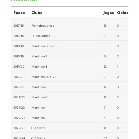
Época
Clube
Jogos
Golos
2017/18
Pinhalnovense
15
0
2017/18
FC Stumbras
0
0
2018/19
Marítimo Sub-23
3
0
2018/19
Marítimo B
26
2
2019/20
Marítimo B
12
1
2020/21
Marítimo Sub-23
9
0
2020/21
Marítimo B
19
3
2021/22
Marítimo B
17
2
2021/22
Marítimo
9
0
2022/23
Marítimo
4
0
2022/23
CD Mafra
12
0
2023/24
CD Mafra
32
5