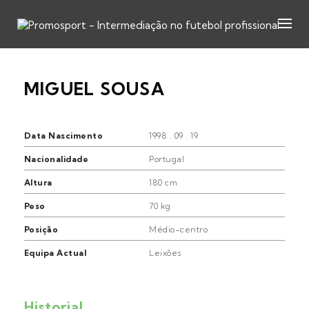
MIGUEL SOUSA
Data Nascimento
1998 . 09 . 19
Nacionalidade
Portugal
Altura
180 cm
Peso
70 kg
Posição
Médio-centro
Equipa Actual
Leixões
Historial