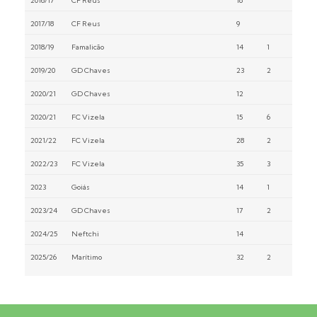
2016/17
CF Reus
18
2017/18
CF Reus
9
2018/19
Famalicão
14
1
2019/20
GD Chaves
23
2
2020/21
GD Chaves
12
2020/21
FC Vizela
15
6
2021/22
FC Vizela
28
2
2022/23
FC Vizela
35
3
2023
Goiás
14
1
2023/24
GD Chaves
17
2
2024/25
Neftchi
14
2025/26
Marítimo
32
2