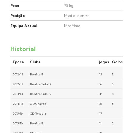
Peso
75 kg
Posição
Médio-centro
Equipa Actual
Marítimo
Historial
Época
Clube
Jogos
Golos
2012/13
Benfica B
13
1
2012/13
Benfica Sub-19
16
6
2013/14
Benfica Sub-19
38
4
2014/15
GD Chaves
37
8
2015/16
CD Tondela
17
2015/16
Benfica B
11
2