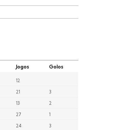
Jogos
Golos
l
12
l
21
3
l
13
2
l
27
1
l
24
3