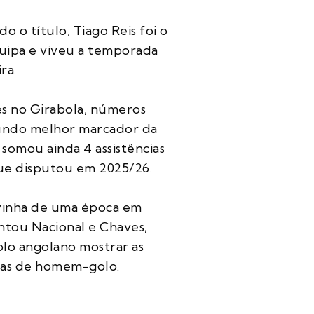
o o título, Tiago Reis foi o
uipa e viveu a temporada
ira.
es no Girabola, números
undo melhor marcador da
 somou ainda 4 assistências
que disputou em 2025/26.
 vinha de uma época em
ntou Nacional e Chaves,
lo angolano mostrar as
cias de homem-golo.