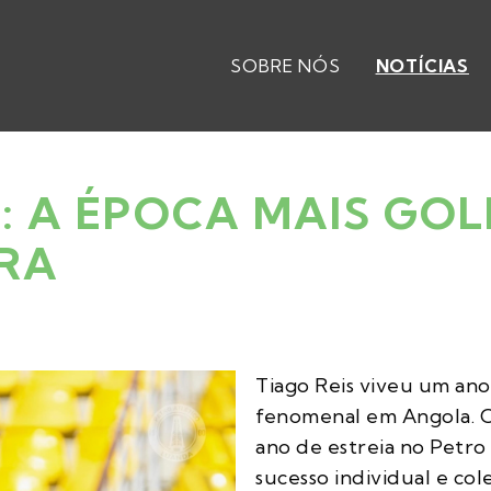
SOBRE NÓS
NOTÍCIAS
S: A ÉPOCA MAIS G
IRA
Tiago Reis viveu um an
fenomenal em Angola. O
ano de estreia no Petro
sucesso individual e col